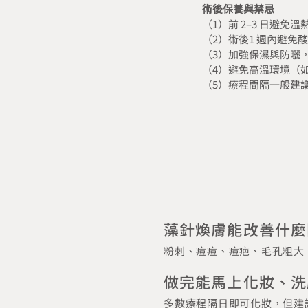
術後保養與禁忌
（1）前 2‒3 日避
（2）術後1 週內避免
（3）加強保濕與防曬
（4）避免高溫環境（如
（5）療程間隔一般建議
藻針煥膚能改善什麼
粉刺、痘痘、痘疤、毛孔粗大
做完能馬上化妝、洗
多數療程隔日即可化妝，但建