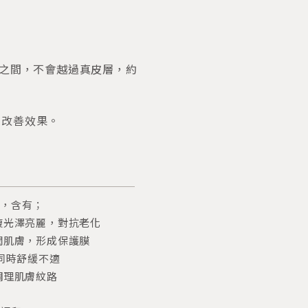
m之間，不會越過真皮層，約
的改善效果。
全，含有；
復光澤亮麗，對抗老化
潤肌膚，形成保護膜
，同時舒緩不適
調理肌膚紋路