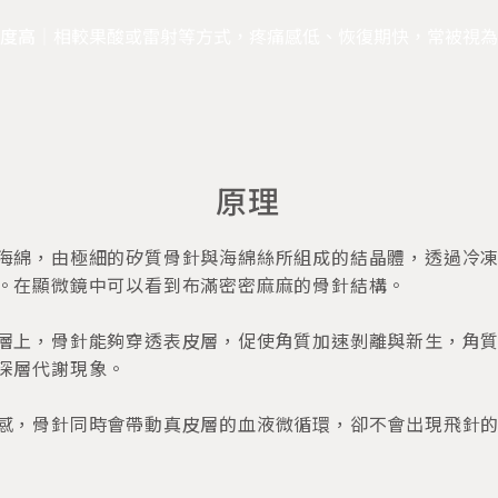
度高
｜相較果酸或雷射等方式，疼痛感低、恢復期快，常被視為
原理
海綿，由極細的矽質骨針與海綿絲所組成的結晶體，透過冷
。在顯微鏡中可以看到布滿密密麻麻的骨針結構。
層上，骨針能夠穿透表皮層，促使角質加速剝離與新生，角
深層代謝現象。
感，骨針同時會帶動真皮層的血液微循環，卻不會出現飛針