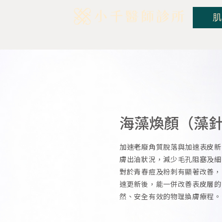
肌
海藻煥顏（藻
加速老廢角質脫落與加速表皮新
膚出油狀況，減少毛孔阻塞及細
對於青春痘及粉刺有顯著改善，
速更新後，能一併改善表皮層的
然、安全有效的物理換膚療程。