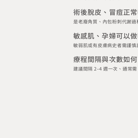
術後脫皮、冒痘正常
是老廢角質、內包粉刺代謝過
敏感肌、孕婦可以做
敏弱肌或有皮膚病史者需謹慎
療程間隔與次數如何
建議間隔 2‒4 週一次、通常需