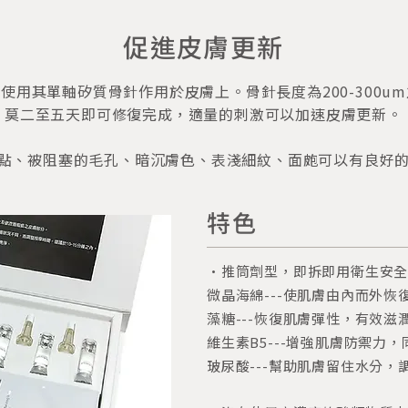
促進皮膚更新
使用其單軸矽質骨針作用於皮膚上。骨針長度為200-300u
莫二至五天即可修復完成，適量的刺激可以加速皮膚更新。
點、被阻塞的毛孔、暗沉膚色、表淺細紋、面皰可以有良好
特色
・推筒劑型，即拆即用衛生安
微晶海綿---使肌膚由內而外恢
藻糖---恢復肌膚彈性，有效滋
維生素B5---增強肌膚防禦力
玻尿酸---幫助肌膚留住水分，