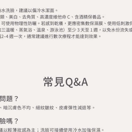
免溫熱水洗臉，建議以偏冷水潔面。
酸類、美白、去角質、高濃度維他命 C、含酒精保養品。
，可使用物理性防曬。若感到乾癢，更應密集敷保濕膜、使用低刺激
三溫暖、蒸氣浴、溫泉、游泳池）至少 3 天至 1 週，以免水份流失
2‒4 週一次，通常建議進行數次療程才能達到效果。
常見Q&A
問題？
、暗沉膚色不均、細紋皺紋、皮膚彈性減退等。
臉嗎？
議以輕薄妝感為主；洗臉可接續使用冷水加強保濕。