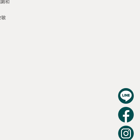
來調和
致敏