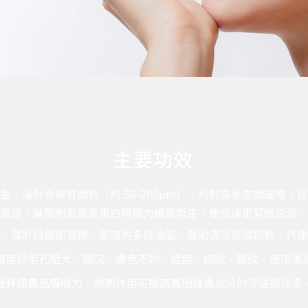
主要功效
生
｜藻針含矽質微針（約 50‑200μm），可刺穿表皮微破壞
循環，進而刺激膠原蛋白與彈力纖維增生，使皮膚更緊緻澎潤。
｜藻針結構如海綿，能吸附多餘油脂，有助清除黑頭粉刺、代謝
適用於毛孔粗大、暗沉、膚色不均、痘疤、細紋、皺紋，使用後
提升保養品吸收力
｜微刺作用可提高其他護膚成分的滲透與效果