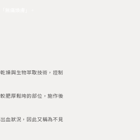
「無痛煥膚」。
凍乾燥與生物萃取技術，控制
質較肥厚鬆垮的部位，施作後
的出血狀況，因此又稱為不見