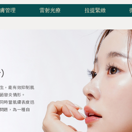
膚管理
雷射光療
拉提緊緻
針）
生，能有效抑制肌
菌發炎情形。
同時當肌膚表皮迅
問題，為一種自