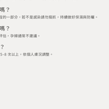
嗎？
程的一部分，若不是感染請勿摳抓，持續做好保濕與防曬。
嗎？
評估，孕婦通常不建議。
？
 5‒8 次以上，依個人膚況調整。