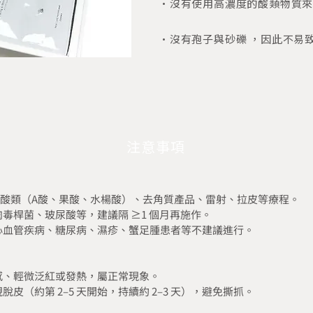
・沒有使用高濃度的酸類物質
・沒有孢子與砂礫 ，因此不易
注意事項
避免酸類（A酸、果酸、水楊酸）、去角質產品、雷射、拉皮等療程。
毒桿菌、玻尿酸等，建議隔 ≥1 個月再施作。
心血管疾病、糖尿病、濕疹、蟹足腫患者等不建議進行。
感、輕微泛紅或發熱，屬正常現象。
皮（約第 2‒5 天開始，持續約 2‒3 天），避免撕抓。