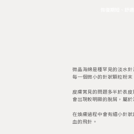
恢復期短、舒適
微晶海綿是種罕見的淡水針
每一個微小的針狀顆粒粉末
皮膚常見的問題多半於表皮
會出現較明顯的脫屑，屬於
在煥膚過程中會有細小針狀
血的飛針。