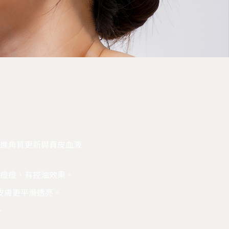
，促進角質更新與真皮血液
痘痘，有控油效果。
皮膚更平滑透亮。
。