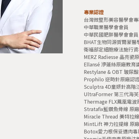
專業認證
台灣微整形美容醫學會專
中華職業醫學會會員
中華民國肥胖醫學會會員
BHAT生物同源賀爾蒙醫
衛福部定細胞療法施行資
MERZ Radiesse 晶
Ellansé 洢蓮絲原廠教育
Restylane & OBT 
Prophilo 逆時針原廠認
Sculptra 4D童妍針高
UltraFormer 第三
Thermage FLX鳳凰
Stratafix藍鑽魚骨線 
Miracle Thread 美
MintLift 神力拉提線 
Botox愛力根保妥適肉
Xeomin天使肉毒原廠