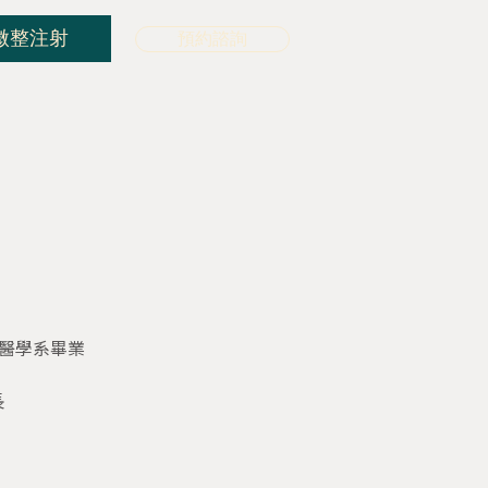
微整注射
預約諮詢
醫學系畢業
長