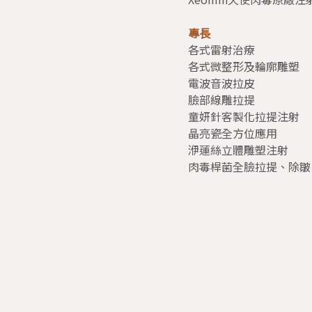
專長
各式雷射治療
各式微整形及輪廓雕塑
電波音波拉皮
臉部線雕拉提
童妍針客製化拉提注射
晶亮瓷全方位應用
洢蓮絲立體雕塑注射
肉毒桿菌全臉拉提、除皺