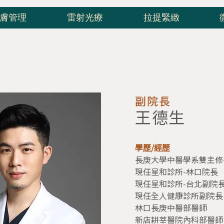
膚管理
雷射光療
拉提緊緻
副院長
王德生
學歷/經歷
長庚大學中醫學系雙主修
現任星和診所-林口院長
現任星和診所-台北副院
現任全人健康診所副院長
林口長庚中醫部醫師
新店耕莘醫院內科部醫師