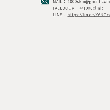
MAIL：
1000skin@gmail.co
FACEBOOK： @1000clinic
LINE：
https://lin.ee/Y6NOc