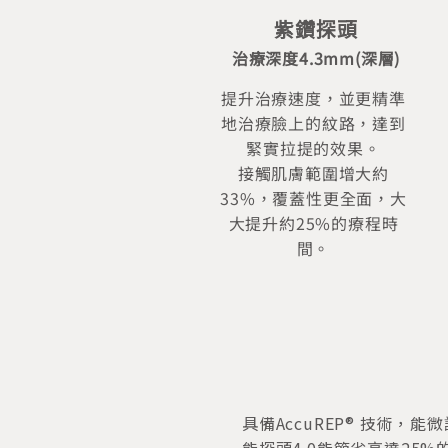
紫鑽探頭
治療深度4.3mm(深層)
提升治療速度，並更精準
地治療臉上的紋路，達到
緊實拉提的效果。
接觸肌膚範圍增大約
33%，覆蓋性更全面，大
大提升約25%的療程時
間。
具備AccuREP® 技術