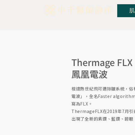
肌
Thermage FLX
鳳凰電波
梭達熱世紀飛可適除皺系統，俗
電波」，全名Faster algorithm 
寫為FLX。
ThermageFLX在2019年7
出現了全新的紫鑽、藍鑽、碧眼