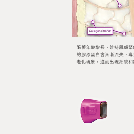
隨著年齡增長，維持肌膚緊
的膠原蛋白會漸漸流失，導
老化現象，進而出現細紋和