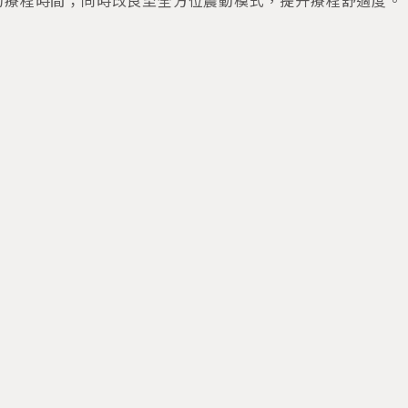
%的療程時間；同時改良至全方位震動模式，提升療程舒適度。