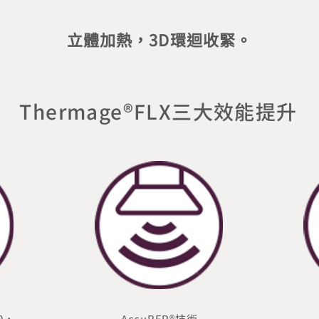
立體加熱，3D環迴收緊。
Thermage®FLX三大效能提升
0，
AccuREP®技術