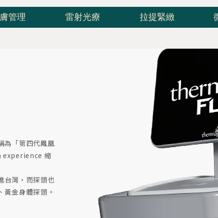
膚管理
雷射光療
拉提緊緻
稱為「第四代鳳凰
experience 縮
月引進台灣，而探頭也
、黃金身體探頭。