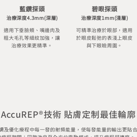
藍鑽探頭
碧眼探頭
治療深度4.3mm(深層)
治療深度1mm(淺層)
適用下垂臉頰、嘴邊肉及
可精準治療於眼部，適用
粗大毛孔等細紋加強，讓
於眼皮鬆弛的表淺上眼皮
治療效果更精準。
與下眼瞼周圍。
AccuREP®技術 貼膚定制最佳輪廓
，能微調及優化療程中每一發的射頻能量，使每發能量的輸出更