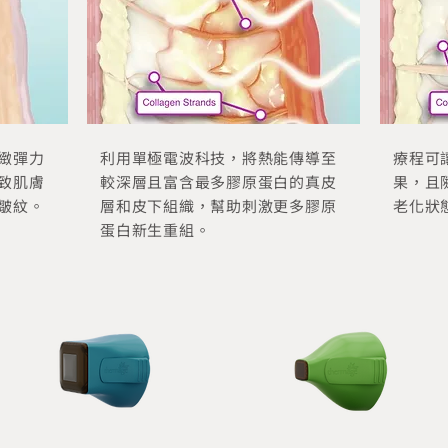
緻彈力
利用單極電波科技，將熱能傳導至
療程可
致肌膚
較深層且富含最多膠原蛋白的真皮
果，且
皺紋。
層和皮下組織，幫助刺激更多膠原
老化狀
蛋白新生重組。