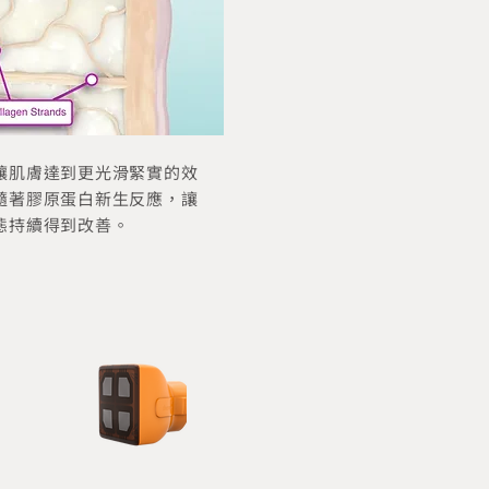
讓肌膚達到更光滑緊實的效
隨著膠原蛋白新生反應，讓
態持續得到改善。