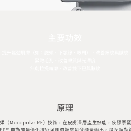
主要功效
提升鬆弛肌膚（如：臉頰、下顎線、眼周）、改善細紋與皺紋
緊緻毛孔、改善膚質與光澤度
無創拉提輪廓、改善雙下巴與脖紋
原理
用單極射頻（Monopolar RF）技術，在皮膚深層產生熱能，使
uREP™ 自動能量優化技術可即時調整每發能量輸出，搭配振